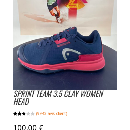
SPRINT TEAM 3.5 CLAY WOMEN
HEAD
(
9943
avis client)
Noté
9584
2.74
100,00
€
sur 5