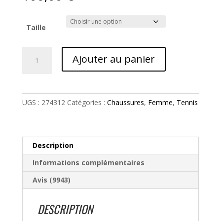
basé
sur
notatio
ns
Taille
client
quantité
Ajouter au panier
de
Sprint
Team
3.5
UGS :
274312
Catégories :
Chaussures
,
Femme
,
Tennis
Clay
Women
Head
Description
Informations complémentaires
Avis (9943)
DESCRIPTION