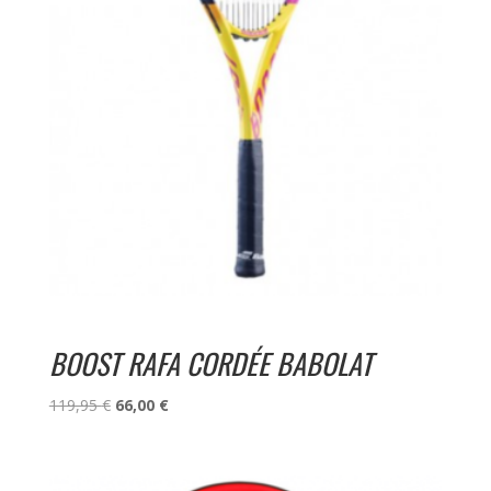
BOOST RAFA CORDÉE BABOLAT
Le
Le
119,95
€
66,00
€
prix
prix
initial
actuel
était :
est :