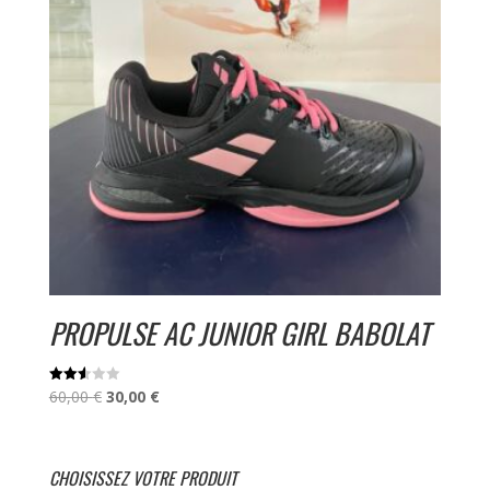
PROPULSE AC JUNIOR GIRL BABOLAT
Le
Le
60,00
€
30,00
€
Note
2.53
prix
prix
sur
5
initial
actuel
était :
est :
CHOISISSEZ VOTRE PRODUIT