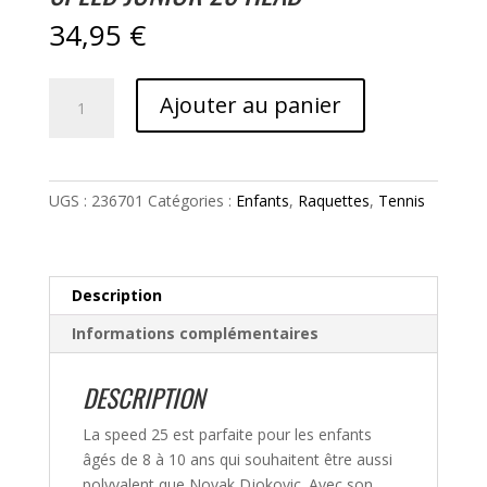
34,95
€
quantité
Ajouter au panier
de
Speed
Junior
25
UGS :
236701
Catégories :
Enfants
,
Raquettes
,
Tennis
Head
Description
Informations complémentaires
DESCRIPTION
La speed 25 est parfaite pour les enfants
âgés de 8 à 10 ans qui souhaitent être aussi
polyvalent que Novak Djokovic. Avec son