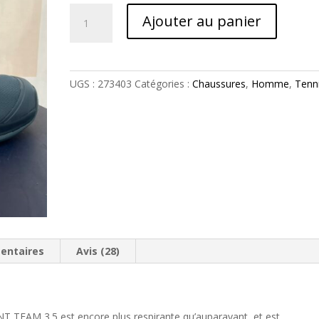
quantité
Ajouter au panier
de
Sprint
Team
3.5
UGS :
273403
Catégories :
Chaussures
,
Homme
,
Tenn
Men
Head
2023
entaires
Avis (28)
NT TEAM 3.5 est encore plus respirante qu’auparavant, et est