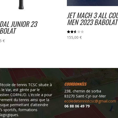
JET MACH 3 ALL CO
MEN 2023 BABOLAT
DAL JUNIOR 23
BOLAT
155,00
€
Note
2.62
95
€
sur
5
COORDONNÉES
l’école de tennis TCSC située à
le Var, est gérée par le
238, chemin de sorba
astien CORNUD. L’école a pour
83270 Saint-Cyr-sur-Mer
gnement du tennis ainsi que la
ecoledetennistcsc@gmail.com
sique permettant d’atteindre
06 88 06 49 79
fs sportifs, formations
dagogiques.