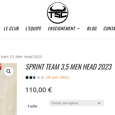
LE CLUB
L’EQUIPE
ENSEIGNEMENT
BLOG
CONTA
 Team 3.5 Men Head 2023
SPRINT TEAM 3.5 MEN HEAD 2023
(
28
avis client)
Noté
28
2.46
110,00
€
sur
5
basé
sur
notati
Taille
ons
client