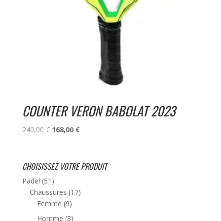
COUNTER VERON BABOLAT 2023
Le
Le
240,00
€
168,00
€
prix
prix
initial
actuel
était :
est :
CHOISISSEZ VOTRE PRODUIT
240,00 €.
168,00 €.
Padel
(51)
Chaussures
(17)
Femme
(9)
Homme
(8)