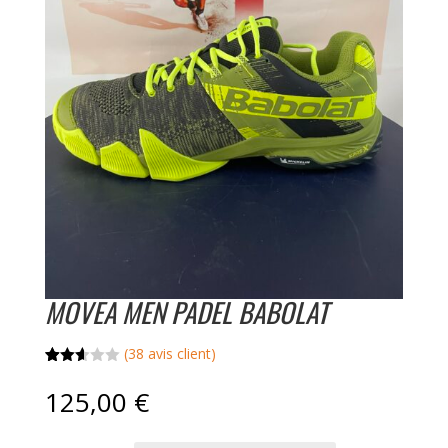
MOVEA MEN PADEL BABOLAT
(
38
avis client)
Noté
38
2.58
125,00
€
sur
5
basé
sur