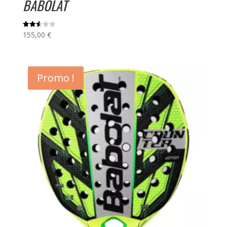
BABOLAT
155,00
€
Note
2.59
sur
5
Promo !