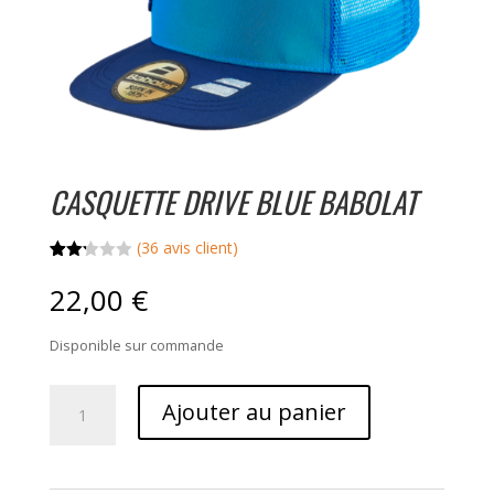
CASQUETTE DRIVE BLUE BABOLAT
(
36
avis client)
Noté
36
2.22
22,00
€
sur
5
bas
Disponible sur commande
é
sur
notati
quantité
ons
Ajouter au panier
client
de
Casquette
Drive