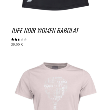
JUPE NOIR WOMEN BABOLAT
39,00
€
Note
2.50
sur
5