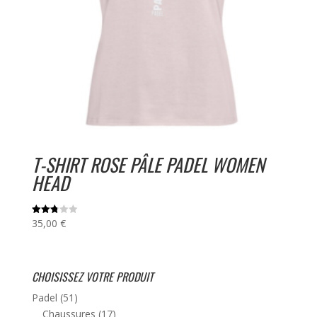
T-SHIRT ROSE PÂLE PADEL WOMEN
HEAD
35,00
€
Note
2.76
sur 5
CHOISISSEZ VOTRE PRODUIT
Padel
(51)
Chaussures
(17)