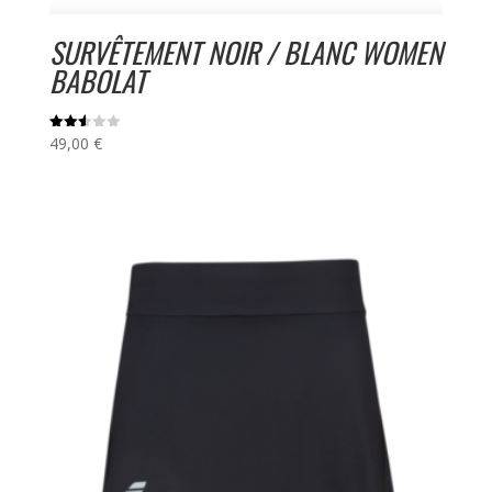
SURVÊTEMENT NOIR / BLANC WOMEN
BABOLAT
49,00
€
Note
2.56
sur
5