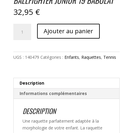
BALLFIGHTER JUNIOR 19 BABOLAT
32,95
€
quantité
Ajouter au panier
de
Ballfighter
Junior
19
UGS :
140479
Catégories :
Enfants
,
Raquettes
,
Tennis
Babolat
Description
Informations complémentaires
DESCRIPTION
Une raquette parfaitement adaptée à la
morphologie de votre enfant. La raquette