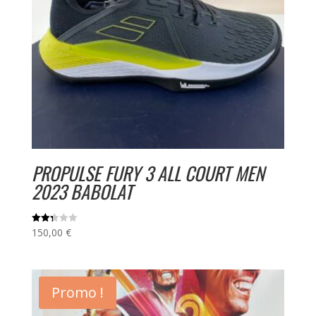
PROPULSE FURY 3 ALL COURT MEN
2023 BABOLAT
150,00
€
Note
2.34
sur
5
Promo !