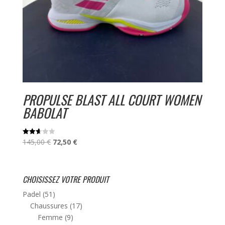
PROPULSE BLAST ALL COURT WOMEN
BABOLAT
Le
Le
145,00
€
72,50
€
Note
2.63
prix
prix
sur
5
initial
actuel
était :
est :
CHOISISSEZ VOTRE PRODUIT
145,00 €.
72,50 €.
Padel
(51)
Chaussures
(17)
Femme
(9)