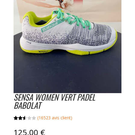
SENSA WOMEN VERT PADEL
BABOLAT
(
16523
avis client)
Noté
16426
2.51
125,00
€
sur