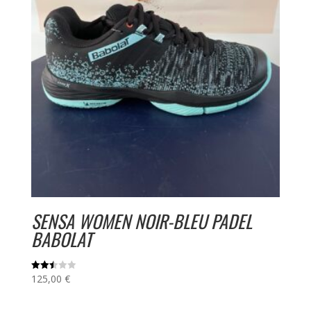
SENSA WOMEN NOIR-BLEU PADEL
BABOLAT
125,00
€
Note
2.52
sur
5