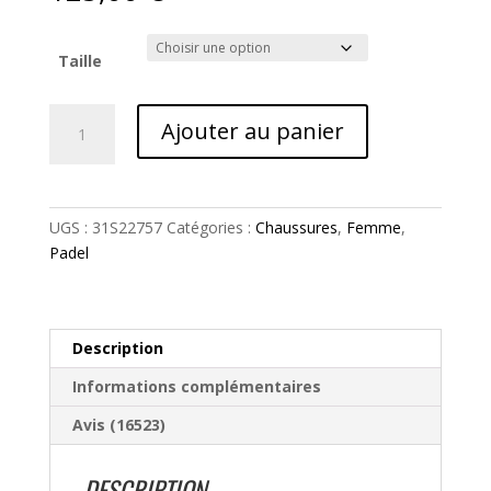
5
basé
sur
notati
Taille
ons
client
quantité
Ajouter au panier
de
Sensa
Women
Vert
UGS :
31S22757
Catégories :
Chaussures
,
Femme
,
Padel
Padel
Babolat
Description
Informations complémentaires
Avis (16523)
DESCRIPTION